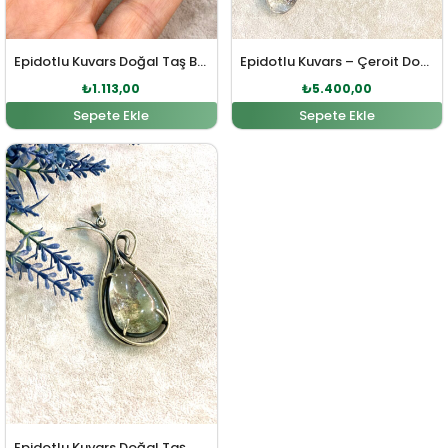
Epidotlu Kuvars Doğal Taş Bileklik
Epidotlu Kuvars – Çeroit Doğal Taş Gümüş Kolye
₺
1.113,00
₺
5.400,00
Sepete Ekle
Sepete Ekle
Orijinal fiyat: ₺4.959,00.
Şu andaki fiyat: ₺4.508,00.
Epidotlu Kuvars Doğal Taş Gümüş Kolye Ucu