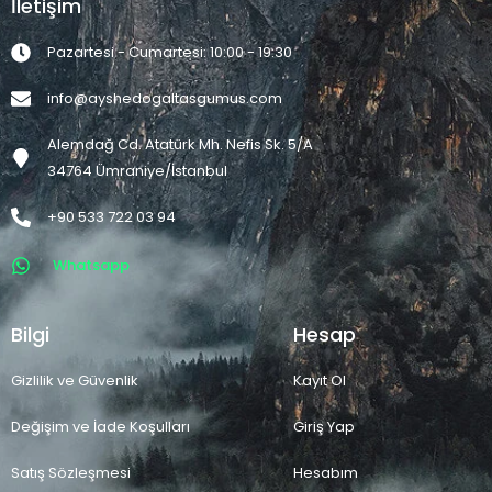
İletişim
Pazartesi - Cumartesi: 10:00 - 19:30
info@ayshedogaltasgumus.com
Alemdağ Cd. Atatürk Mh. Nefis Sk. 5/A
34764 Ümraniye/İstanbul
+90 533 722 03 94
Whatsapp
Bilgi
Hesap
Gizlilik ve Güvenlik
Kayıt Ol
Değişim ve İade Koşulları
Giriş Yap
Satış Sözleşmesi
Hesabım