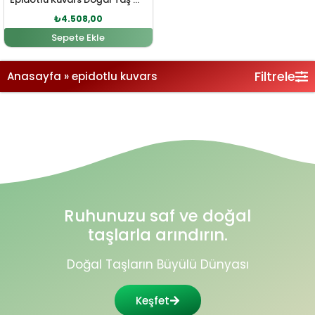
₺
4.508,00
Sepete Ekle
Filtrele
Anasayfa
»
epidotlu kuvars
Ruhunuzu saf ve doğal
taşlarla arındırın.
Doğal Taşların Büyülü Dünyası
Keşfet