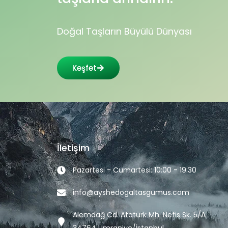
Doğal Taşların Büyülü Dünyası
Keşfet
İletişim
Pazartesi - Cumartesi: 10:00 - 19:30
info@ayshedogaltasgumus.com
Alemdağ Cd. Atatürk Mh. Nefis Sk. 5/A