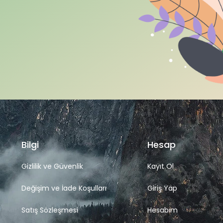
Bilgi
Hesap
Gizlilik ve Güvenlik
Kayıt Ol
Değişim ve İade Koşulları
Giriş Yap
Satış Sözleşmesi
Hesabım