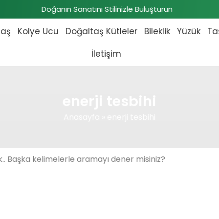
Doğanın Sanatını Stilinizle Buluşturun
taş
Kolye Ucu
Doğaltaş Kütleler
Bileklik
Yüzük
Ta
İletişim
enerji tesbihi
Anasayfa
»
enerji tesbihi
.. Başka kelimelerle aramayı dener misiniz?