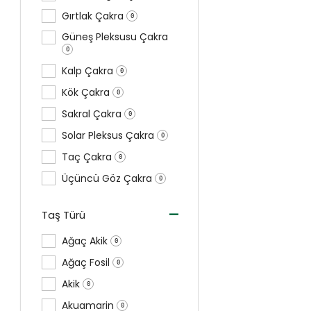
Gırtlak Çakra
0
Güneş Pleksusu Çakra
0
Kalp Çakra
0
Kök Çakra
0
Sakral Çakra
0
Solar Pleksus Çakra
0
Taç Çakra
0
Üçüncü Göz Çakra
0
-
Taş Türü
Ağaç Akik
0
Ağaç Fosil
0
Akik
0
Akuamarin
0