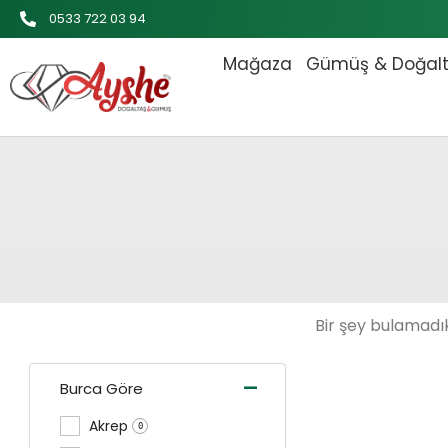
İçeriğe
0533 722 03 94
atla
Mağaza
Gümüş & Doğal
Bir şey bulamadık
-
Burca Göre
Akrep
0