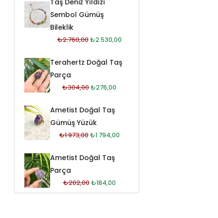
Taş Deniz Yıldızı
Sembol Gümüş
Bileklik
₺
2.760,00
₺
2.530,00
Terahertz Doğal Taş
Parça
₺
304,00
₺
276,00
Ametist Doğal Taş
Gümüş Yüzük
₺
1.973,00
₺
1.794,00
Ametist Doğal Taş
Parça
₺
202,00
₺
184,00