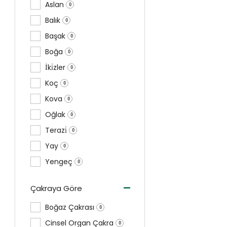
Aslan
0
Balık
0
Başak
0
Boğa
0
İki̇zler
0
Koç
0
Kova
0
Oğlak
0
Terazi̇
0
Yay
0
Yengeç
0
-
Çakraya Göre
Boğaz Çakrası
0
Cinsel Organ Çakra
0