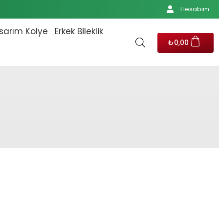
Hesabım
sarım Kolye
Erkek Bileklik
₺
0,00