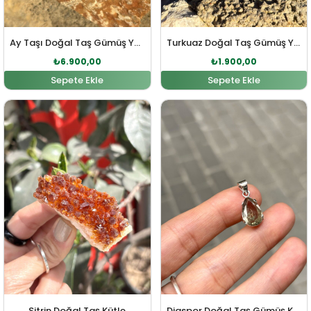
Ay Taşı Doğal Taş Gümüş Yüzük
Turkuaz Doğal Taş Gümüş Yüzük
₺
6.900,00
₺
1.900,00
Sepete Ekle
Sepete Ekle
Orijinal fiyat: ₺759,00.
Şu andaki fiyat: ₺690,00.
Orijinal fiyat: ₺5.783,0
Şu andaki fi
Sitrin Doğal Taş Kütle
Diaspor Doğal Taş Gümüş Kolye Ucu