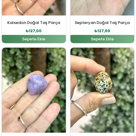
Kalsedon Doğal Taş Parça
Septeryan Doğal Taş Parça
₺
127,00
₺
127,00
Sepete Ekle
Sepete Ekle
Orijinal fiyat: ₺140,00.
Şu andaki fiyat: ₺127,00.
Orijinal fiyat: ₺109,00
Şu andaki fiya