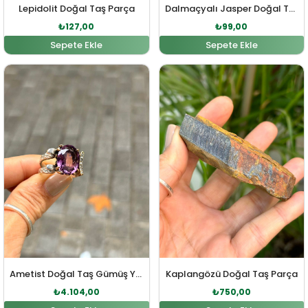
Lepidolit Doğal Taş Parça
Dalmaçyalı Jasper Doğal Taş Parça
₺
127,00
₺
99,00
Sepete Ekle
Sepete Ekle
Orijinal fiyat: ₺4.515,00.
Şu andaki fiyat: ₺4.104,00.
Orijinal fiyat: ₺825,00.
Şu andaki fiy
Ametist Doğal Taş Gümüş Yüzük
Kaplangözü Doğal Taş Parça
₺
4.104,00
₺
750,00