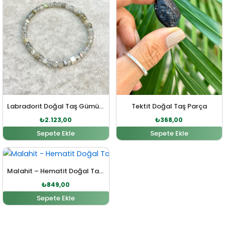
Labradorit Doğal Taş Gümüş Bileklik
Tektit Doğal Taş Parça
₺
2.123,00
₺
368,00
Sepete Ekle
Sepete Ekle
Orijinal fiyat: ₺934,00.
Şu andaki fiyat: ₺849,00.
Malahit – Hematit Doğal Taş İpli Bileklik
₺
849,00
Sepete Ekle