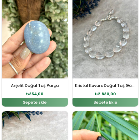
Anjelit Doğal Taş Parça
Kristal Kuvars Doğal Taş Gümüş Bileklik
₺
354,00
₺
2.830,00
Sepete Ekle
Sepete Ekle
Orijinal fiyat: ₺2.335,00.
Şu andaki fiyat: ₺2.123,00.
Orijinal fiyat: ₺405,00
Şu andaki fiy