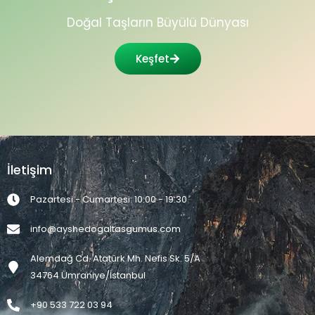
Doğal Taşların Büyülü Dünyası
←
1
2
Keşfet
İletişim
Pazartesi - Cumartesi: 10:00 - 19:30
info@ayshedogaltasgumus.com
Alemdağ Cd. Atatürk Mh. Nefis Sk. 5/A
34764 Ümraniye/İstanbul
+90 533 722 03 94