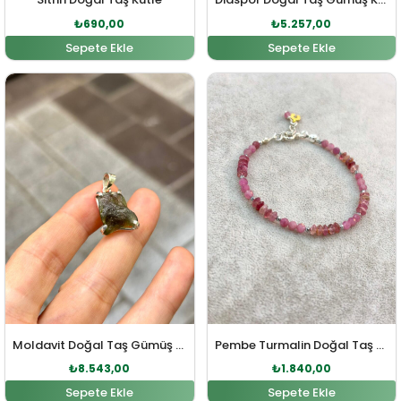
₺
690,00
₺
5.257,00
Sepete Ekle
Sepete Ekle
Orijinal fiyat: ₺9.397,00.
Şu andaki fiyat: ₺8.543,00.
Orijinal fiyat: ₺2.024,00
Şu andaki fi
Moldavit Doğal Taş Gümüş Kolye Ucu
Pembe Turmalin Doğal Taş Gümüş Bileklik
₺
8.543,00
₺
1.840,00
Sepete Ekle
Sepete Ekle