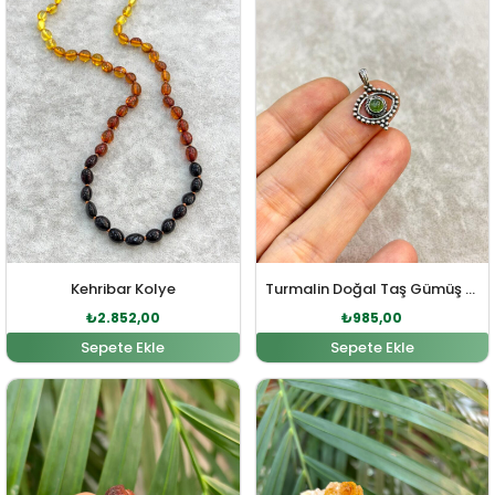
Kehribar Kolye
Turmalin Doğal Taş Gümüş Kolye Ucu
₺
2.852,00
₺
985,00
Sepete Ekle
Sepete Ekle
Orijinal fiyat: ₺289,00.
Şu andaki fiyat: ₺263,00.
Orijinal fiyat: ₺1.229,0
Şu andaki fiy