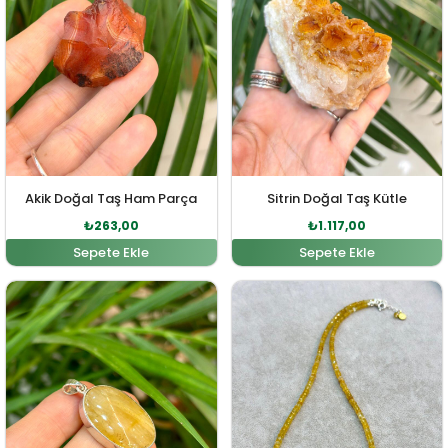
Akik Doğal Taş Ham Parça
Sitrin Doğal Taş Kütle
₺
263,00
₺
1.117,00
Sepete Ekle
Sepete Ekle
Orijinal fiyat: ₺3.736,00.
Şu andaki fiyat: ₺3.397,00.
Orijinal fiyat: ₺20.162,0
Şu andaki fi