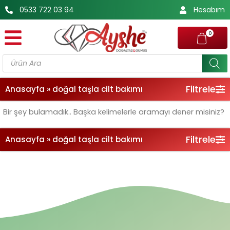
İçeriğe
0533 722 03 94
Hesabım
atla
0
Products
search
Filtrele
Anasayfa
»
doğal taşla cilt bakımı
Bir şey bulamadık.. Başka kelimelerle aramayı dener misiniz?
Filtrele
Anasayfa
»
doğal taşla cilt bakımı