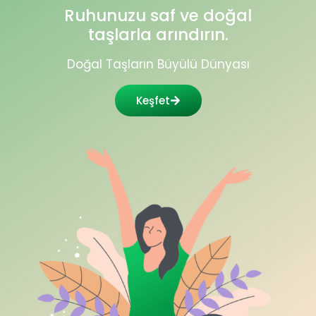
Ruhunuzu saf ve doğal
taşlarla arındırın.
Doğal Taşların Büyülü Dünyası
Keşfet