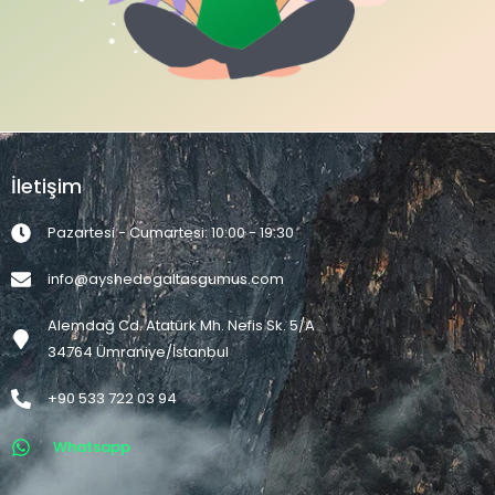
İletişim
Pazartesi - Cumartesi: 10:00 - 19:30
info@ayshedogaltasgumus.com
Alemdağ Cd. Atatürk Mh. Nefis Sk. 5/A
34764 Ümraniye/İstanbul
+90 533 722 03 94
Whatsapp