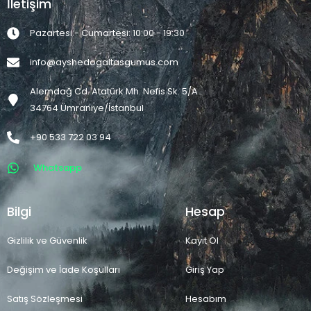
İletişim
Pazartesi - Cumartesi: 10:00 - 19:30
info@ayshedogaltasgumus.com
Alemdağ Cd. Atatürk Mh. Nefis Sk. 5/A
34764 Ümraniye/İstanbul
+90 533 722 03 94
Whatsapp
Bilgi
Hesap
Gizlilik ve Güvenlik
Kayıt Ol
Değişim ve İade Koşulları
Giriş Yap
Satış Sözleşmesi
Hesabım