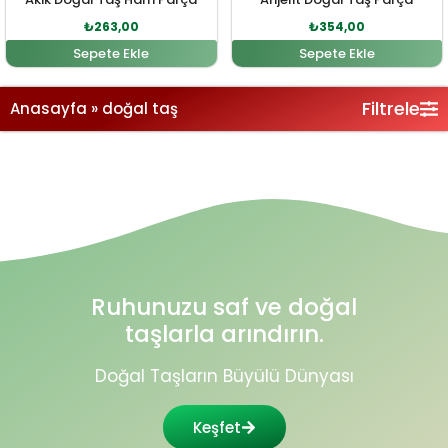
₺
263,00
₺
354,00
Sepete Ekle
Sepete Ekle
Filtrele
Anasayfa
»
doğal taş
Ruhunuzu saf ve doğal
taşlarla arındırın.
Doğal Taşların Büyülü Dünyası
Keşfet