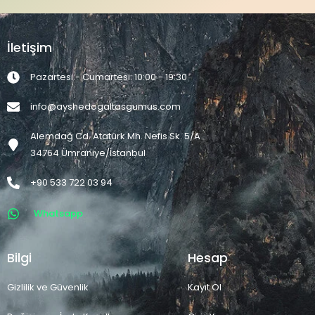
İletişim
Pazartesi - Cumartesi: 10:00 - 19:30
info@ayshedogaltasgumus.com
Alemdağ Cd. Atatürk Mh. Nefis Sk. 5/A
34764 Ümraniye/İstanbul
+90 533 722 03 94
Whatsapp
Bilgi
Hesap
Gizlilik ve Güvenlik
Kayıt Ol