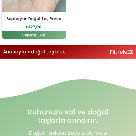
Septeryan Doğal Taş Parça
₺
127,00
Sepete Ekle
Filtrele
Anasayfa
»
doğal taş blok
Ruhunuzu saf ve doğal
taşlarla arındırın.
Doğal Taşların Büyülü Dünyası