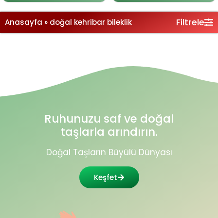
Filtrele
Anasayfa
»
doğal kehribar bileklik
Ruhunuzu saf ve doğal
taşlarla arındırın.
Doğal Taşların Büyülü Dünyası
Keşfet