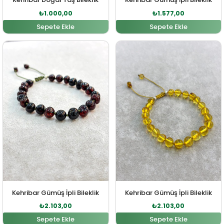
₺
1.000,00
₺
1.577,00
Sepete Ekle
Sepete Ekle
Orijinal fiyat: ₺2.313,00.
Şu andaki fiyat: ₺2.103,00.
Orijinal fiyat: ₺2.313,00
Şu andaki fi
Kehribar Gümüş İpli Bileklik
Kehribar Gümüş İpli Bileklik
₺
2.103,00
₺
2.103,00
Sepete Ekle
Sepete Ekle