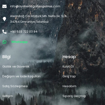
info@ayshedogaltasgumus.com
Alemdağ Cd. Atatürk Mh. Nefis Sk. 5/A
34764 Ümraniye/İstanbul
+90 533 722 03 94
Whatsapp
Bilgi
Hesap
Gizlilik ve Güvenlik
Kayıt Ol
Değişim ve İade Koşulları
Giriş Yap
Satış Sözleşmesi
Hesabım
İletişim
Sipariş Geçmişi