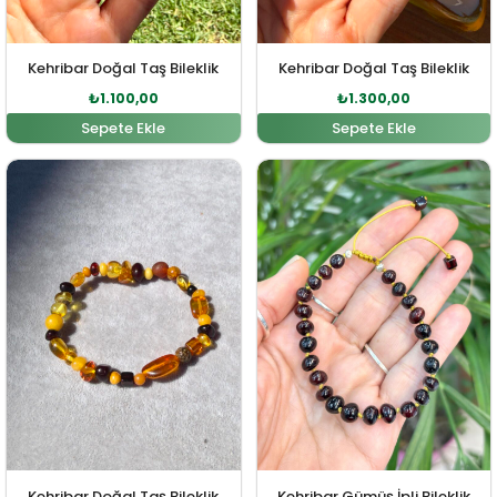
Kehribar Doğal Taş Bileklik
Kehribar Doğal Taş Bileklik
₺
1.100,00
₺
1.300,00
Sepete Ekle
Sepete Ekle
Orijinal fiyat: ₺1.200,00.
Şu andaki fiyat: ₺1.000,00.
Orijinal fiyat: ₺1.735,00
Şu andaki fi
Kehribar Doğal Taş Bileklik
Kehribar Gümüş İpli Bileklik