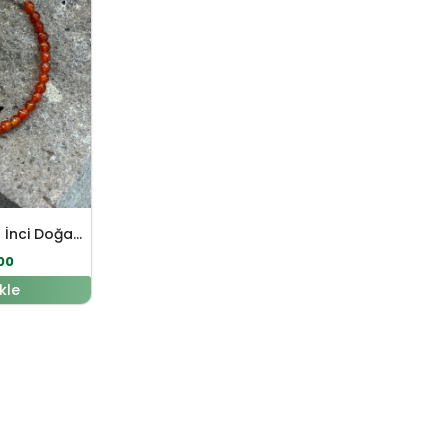
Akik – İnci – Siyah İnci Doğal Taş Gümüş Bileklik
00
kle