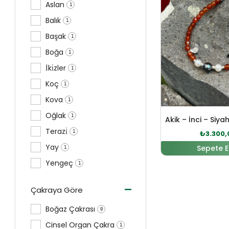
Aslan
1
Balık
1
Başak
1
Boğa
1
İki̇zler
1
Koç
1
Kova
1
Oğlak
1
Terazi̇
1
₺
3.300,
Yay
Sepete E
1
Yengeç
1
-
Çakraya Göre
Boğaz Çakrası
0
Cinsel Organ Çakra
1