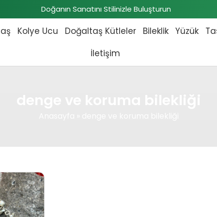
Doğanın Sanatını Stilinizle Buluşturun
taş
Kolye Ucu
Doğaltaş Kütleler
Bileklik
Yüzük
Ta
İletişim
denge ve koruma bilekliği
Anasayfa
»
denge ve koruma bilekliği
 fiyat: ₺3.600,00.
Şu andaki fiyat: ₺3.300,00.