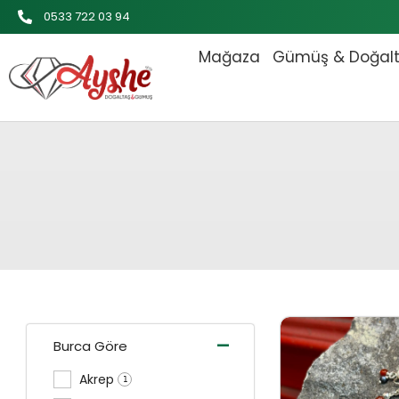
İçeriğe
0533 722 03 94
atla
Mağaza
Gümüş & Doğal
Orijinal
-
Burca Göre
Akrep
1