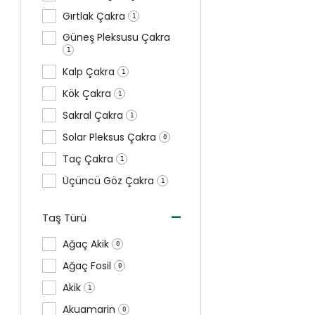
Gırtlak Çakra
1
Güneş Pleksusu Çakra
1
Kalp Çakra
1
Kök Çakra
1
Sakral Çakra
1
Solar Pleksus Çakra
0
Taç Çakra
1
Üçüncü Göz Çakra
1
-
Taş Türü
Ağaç Akik
0
Ağaç Fosil
0
Akik
1
Akuamarin
0