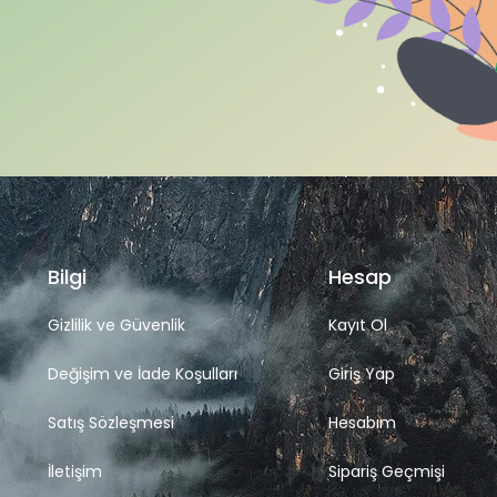
Bilgi
Hesap
Gizlilik ve Güvenlik
Kayıt Ol
Değişim ve İade Koşulları
Giriş Yap
Satış Sözleşmesi
Hesabım
İletişim
Sipariş Geçmişi