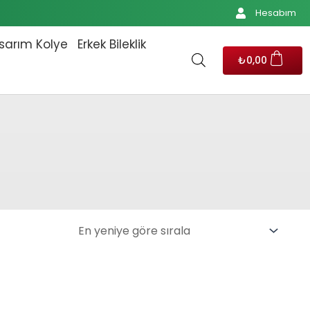
Hesabım
sarım Kolye
Erkek Bileklik
₺
0,00