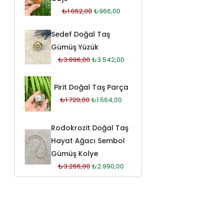
₺
1.062,00
₺
966,00
Sedef Doğal Taş
Gümüş Yüzük
₺
3.896,00
₺
3.542,00
Pirit Doğal Taş Parça
₺
1.720,00
₺
1.564,00
Rodokrozit Doğal Taş
Hayat Ağacı Sembol
Gümüş Kolye
₺
3.266,00
₺
2.990,00