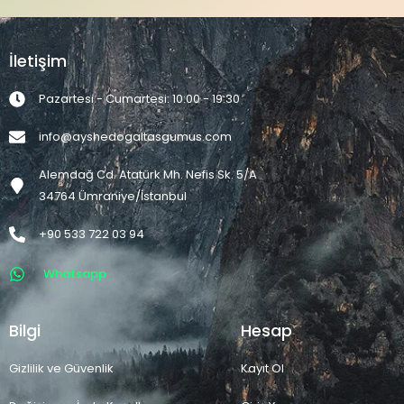
İletişim
Pazartesi - Cumartesi: 10:00 - 19:30
info@ayshedogaltasgumus.com
Alemdağ Cd. Atatürk Mh. Nefis Sk. 5/A
34764 Ümraniye/İstanbul
+90 533 722 03 94
Whatsapp
Bilgi
Hesap
Gizlilik ve Güvenlik
Kayıt Ol