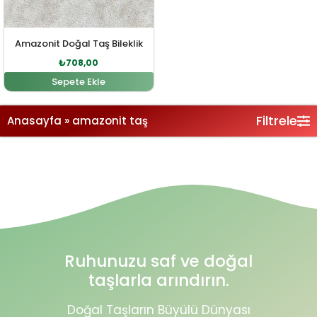
Amazonit Doğal Taş Bileklik
₺
708,00
Sepete Ekle
Filtrele
Anasayfa
»
amazonit taş
Ruhunuzu saf ve doğal
taşlarla arındırın.
Doğal Taşların Büyülü Dünyası