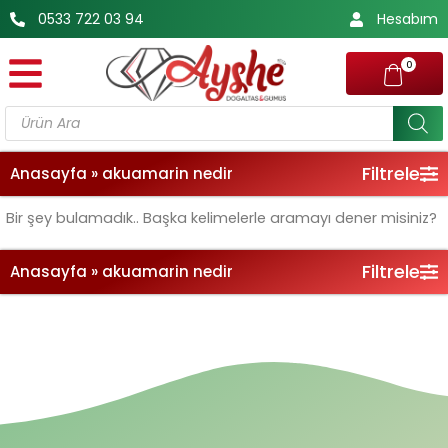
İçeriğe
0533 722 03 94
Hesabım
atla
0
Products
search
Filtrele
Anasayfa
»
akuamarin nedir
Bir şey bulamadık.. Başka kelimelerle aramayı dener misiniz?
Filtrele
Anasayfa
»
akuamarin nedir