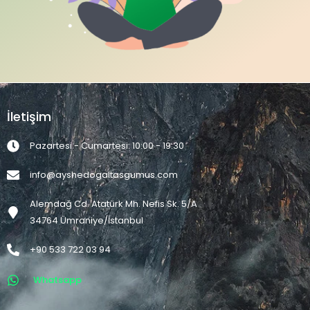
İletişim
Pazartesi - Cumartesi: 10:00 - 19:30
info@ayshedogaltasgumus.com
Alemdağ Cd. Atatürk Mh. Nefis Sk. 5/A
34764 Ümraniye/İstanbul
+90 533 722 03 94
Whatsapp