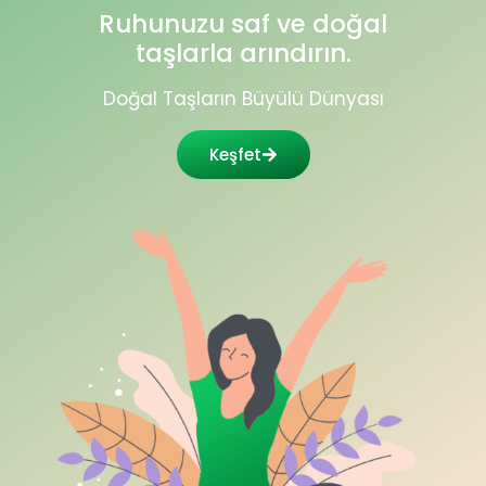
Ruhunuzu saf ve doğal
taşlarla arındırın.
Doğal Taşların Büyülü Dünyası
Keşfet