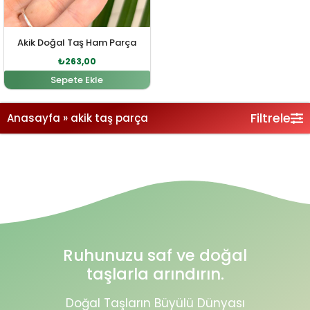
Akik Doğal Taş Ham Parça
₺
263,00
Sepete Ekle
Filtrele
Anasayfa
»
akik taş parça
Ruhunuzu saf ve doğal
taşlarla arındırın.
Doğal Taşların Büyülü Dünyası