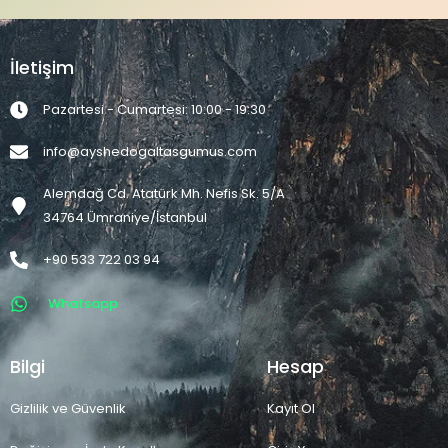
İletişim
Pazartesi - Cumartesi: 10:00 - 19:30
info@ayshedogaltasgumus.com
Alemdağ Cd. Atatürk Mh. Nefis Sk. 5/A
34764 Ümraniye/İstanbul
+90 533 722 03 94
Whatsapp
Bilgi
Hesap
Gizlilik ve Güvenlik
Kayıt Ol