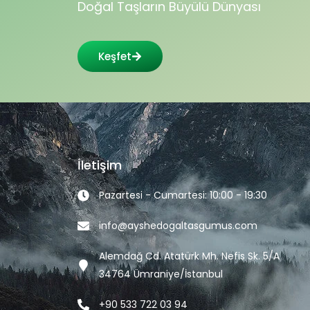
Doğal Taşların Büyülü Dünyası
Keşfet
İletişim
Pazartesi - Cumartesi: 10:00 - 19:30
info@ayshedogaltasgumus.com
Alemdağ Cd. Atatürk Mh. Nefis Sk. 5/A
34764 Ümraniye/İstanbul
+90 533 722 03 94