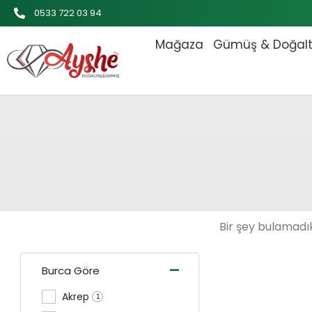
İçeriğe
0533 722 03 94
atla
Mağaza
Gümüş & Doğal
Bir şey bulamadık
-
Burca Göre
Akrep
1