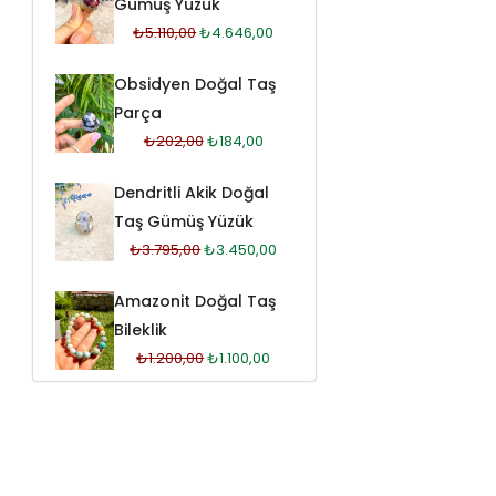
Gümüş Yüzük
₺
5.110,00
₺
4.646,00
Obsidyen Doğal Taş
Parça
₺
202,00
₺
184,00
Dendritli Akik Doğal
Taş Gümüş Yüzük
₺
3.795,00
₺
3.450,00
Amazonit Doğal Taş
Bileklik
₺
1.200,00
₺
1.100,00