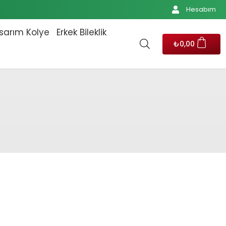
Hesabım
sarım Kolye
Erkek Bileklik
₺
0,00