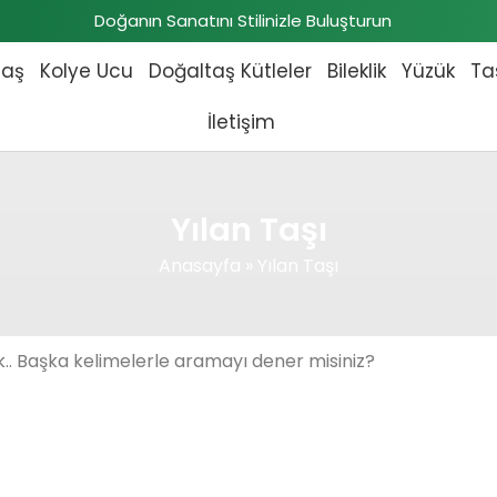
Doğanın Sanatını Stilinizle Buluşturun
taş
Kolye Ucu
Doğaltaş Kütleler
Bileklik
Yüzük
Ta
İletişim
Yılan Taşı
Anasayfa
»
Yılan Taşı
.. Başka kelimelerle aramayı dener misiniz?