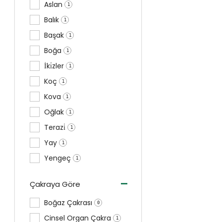
Aslan
1
Balık
1
Başak
1
Boğa
1
İki̇zler
1
Koç
1
Kova
1
Oğlak
1
Terazi̇
1
Yay
1
Yengeç
1
-
Çakraya Göre
Boğaz Çakrası
0
Cinsel Organ Çakra
1