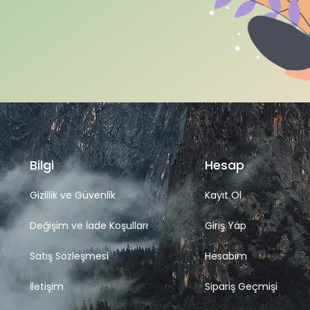
Bilgi
Hesap
Gizlilik ve Güvenlik
Kayıt Ol
Değişim ve İade Koşulları
Giriş Yap
Satış Sözleşmesi
Hesabım
İletişim
Sipariş Geçmişi