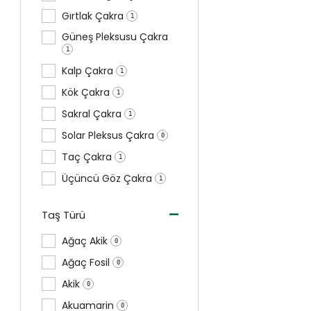
Gırtlak Çakra
1
Güneş Pleksusu Çakra
1
Kalp Çakra
1
Kök Çakra
1
Sakral Çakra
1
Solar Pleksus Çakra
0
Taç Çakra
1
Üçüncü Göz Çakra
1
-
Taş Türü
Ağaç Akik
0
Ağaç Fosil
0
Akik
0
Akuamarin
0