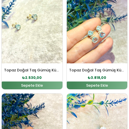
Topaz Doğal Taş Gümüş Küpe
Topaz Doğal Taş Gümüş Küpe
₺
2.530,00
₺
3.818,00
Sepete Ekle
Sepete Ekle
Orijinal fiyat: ₺2.783,00.
Şu andaki fiyat: ₺2.530,00.
Orijinal fiyat: ₺11.200,00
Şu andaki f