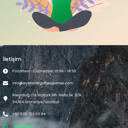
İletişim
Pazartesi - Cumartesi: 10:00 - 19:30
info@ayshedogaltasgumus.com
Alemdağ Cd. Atatürk Mh. Nefis Sk. 5/A
34764 Ümraniye/İstanbul
+90 533 722 03 94
Whatsapp