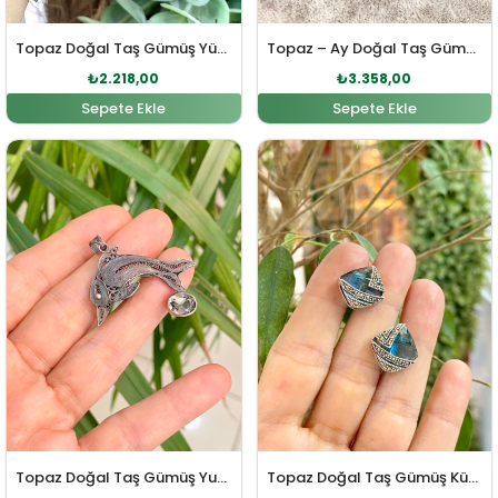
Topaz Doğal Taş Gümüş Yüzük
Topaz – Ay Doğal Taş Gümüş Kolye Ucu
₺
2.218,00
₺
3.358,00
Sepete Ekle
Sepete Ekle
Orijinal fiyat: ₺2.986,00.
Şu andaki fiyat: ₺2.714,00.
Orijinal fiyat: ₺3.694,0
Şu andaki fi
Topaz Doğal Taş Gümüş Yunus Kolye
Topaz Doğal Taş Gümüş Küpe