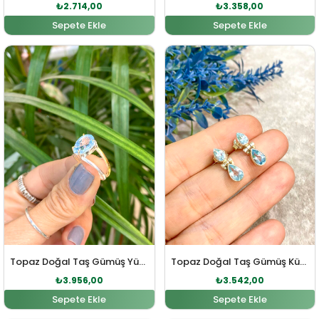
₺
2.714,00
₺
3.358,00
Sepete Ekle
Sepete Ekle
Orijinal fiyat: ₺4.352,00.
Şu andaki fiyat: ₺3.956,00.
Orijinal fiyat: ₺3.896,00
Şu andaki fi
Topaz Doğal Taş Gümüş Yüzük
Topaz Doğal Taş Gümüş Küpe
₺
3.956,00
₺
3.542,00
Sepete Ekle
Sepete Ekle