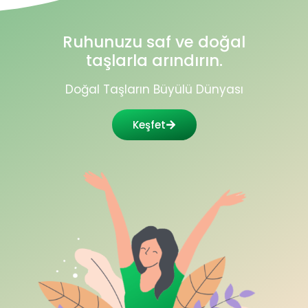
Ruhunuzu saf ve doğal
taşlarla arındırın.
Doğal Taşların Büyülü Dünyası
Keşfet