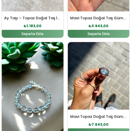
Ay Taşı – Topaz Doğal Taş İpli Bileklik
Mavi Topaz Doğal Taş Gümüş Bileklik
₺
1.183,00
₺
3.943,00
Sepete Ekle
Sepete Ekle
Orijinal fiyat: ₺10.898,00.
Şu andaki fiyat: ₺9.908,00.
Orijinal fiyat: ₺8.407,0
Şu andaki fi
Mavi Topaz Doğal Taş Gümüş Yüzük
₺
7.643,00