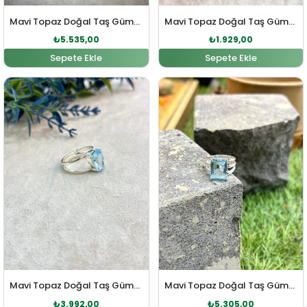
Mavi Topaz Doğal Taş Gümüş Yüzük
Mavi Topaz Doğal Taş Gümüş Yüzük
₺
5.535,00
₺
1.929,00
Sepete Ekle
Sepete Ekle
Orijinal fiyat: ₺4.391,00.
Şu andaki fiyat: ₺3.992,00.
Orijinal fiyat: ₺5.835,00
Şu andaki fi
Mavi Topaz Doğal Taş Gümüş Yüzük
Mavi Topaz Doğal Taş Gümüş Yüzük
₺
3.992,00
₺
5.305,00