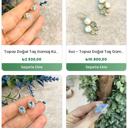
Topaz Doğal Taş Gümüş Küpe
İnci – Topaz Doğal Taş Gümüş Küpe
₺
2.530,00
₺
10.900,00
Sepete Ekle
Sepete Ekle
Orijinal fiyat: ₺2.783,00.
Şu andaki fiyat: ₺2.530,00.
Orijinal fiyat: ₺4.200,0
Şu andaki fi