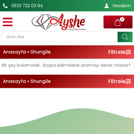
İçeriğe
0533 722 03 94
Hesabım
atla
0
Products
search
Filtrele
Anasayfa
»
Shungile
Bir şey bulamadık.. Başka kelimelerle aramayı dener misiniz?
Filtrele
Anasayfa
»
Shungile