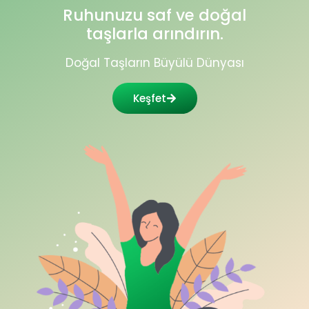
Ruhunuzu saf ve doğal
taşlarla arındırın.
Doğal Taşların Büyülü Dünyası
Keşfet