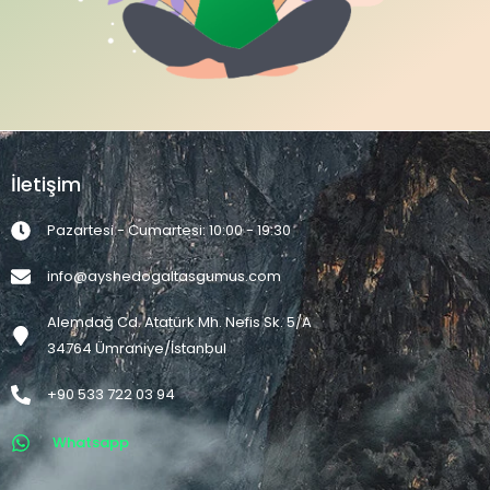
İletişim
Pazartesi - Cumartesi: 10:00 - 19:30
info@ayshedogaltasgumus.com
Alemdağ Cd. Atatürk Mh. Nefis Sk. 5/A
34764 Ümraniye/İstanbul
+90 533 722 03 94
Whatsapp