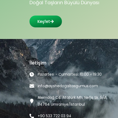
Doğal Taşların Büyülü Dünyası
Keşfet
İletişim
Pazartesi - Cumartesi: 10:00 - 19:30
info@ayshedogaltasgumus.com
Alemdağ Cd. Atatürk Mh. Nefis Sk. 5/A
34764 Ümraniye/İstanbul
+90 533 722 03 94