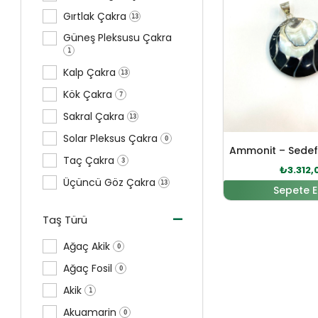
Gırtlak Çakra
13
Güneş Pleksusu Çakra
1
Kalp Çakra
13
Kök Çakra
7
Sakral Çakra
13
Solar Pleksus Çakra
0
Taç Çakra
3
₺
3.312,
Üçüncü Göz Çakra
13
Sepete E
-
Taş Türü
Ağaç Akik
0
Ağaç Fosil
0
Akik
1
Akuamarin
0