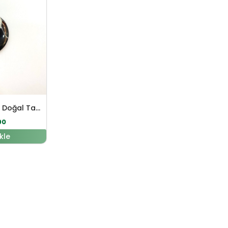
Ammonit – Sedef Doğal Taş Gümüş Kolye Ucu
00
kle