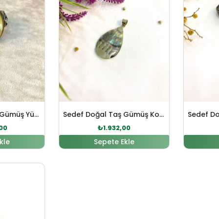
Sedef Doğal Taş Gümüş Yüzük
Sedef Doğal Taş Gümüş Kolye Ucu
00
₺
1.932,00
kle
Sepete Ekle
 fiyat: ₺3.643,00.
Şu andaki fiyat: ₺3.312,00.