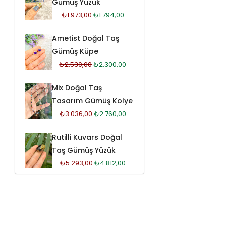
Gümüş Yüzük
₺
1.973,00
₺
1.794,00
Ametist Doğal Taş
Gümüş Küpe
₺
2.530,00
₺
2.300,00
Mix Doğal Taş
Tasarım Gümüş Kolye
₺
3.036,00
₺
2.760,00
Rutilli Kuvars Doğal
Taş Gümüş Yüzük
₺
5.293,00
₺
4.812,00