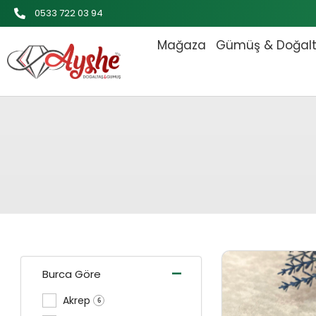
İçeriğe
0533 722 03 94
atla
Mağaza
Gümüş & Doğal
Orijinal
-
Burca Göre
Akrep
6