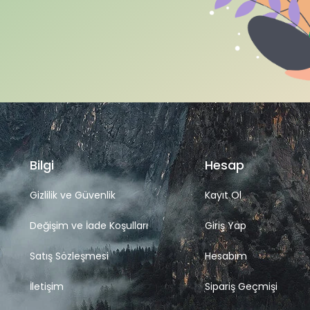
Bilgi
Hesap
Gizlilik ve Güvenlik
Kayıt Ol
Değişim ve İade Koşulları
Giriş Yap
Satış Sözleşmesi
Hesabım
İletişim
Sipariş Geçmişi