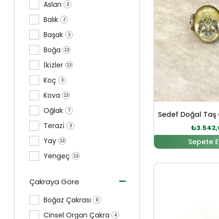
Aslan
3
Balık
2
Başak
3
Boğa
13
İki̇zler
13
Koç
3
Kova
13
Oğlak
7
Terazi̇
3
₺
3.542,
Yay
Sepete E
13
Yengeç
13
Orijinal
-
Çakraya Göre
Boğaz Çakrası
0
Cinsel Organ Çakra
4