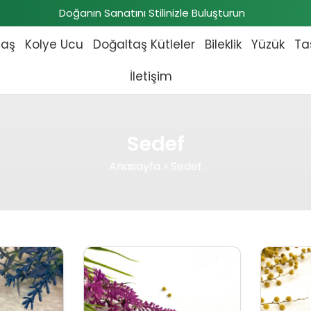
Doğanın Sanatını Stilinizle Buluşturun
taş
Kolye Ucu
Doğaltaş Kütleler
Bileklik
Yüzük
Ta
İletişim
Sedef
Anasayfa
»
Sedef
 fiyat: ₺3.896,00.
Şu andaki fiyat: ₺3.542,00.
Orijinal fiyat: ₺2.125,00.
Şu andaki fiyat: ₺1.932,00