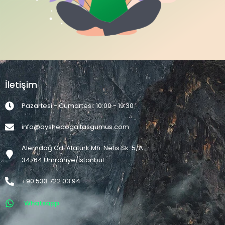
İletişim
Pazartesi - Cumartesi: 10:00 - 19:30
info@ayshedogaltasgumus.com
Alemdağ Cd. Atatürk Mh. Nefis Sk. 5/A
34764 Ümraniye/İstanbul
+90 533 722 03 94
Whatsapp