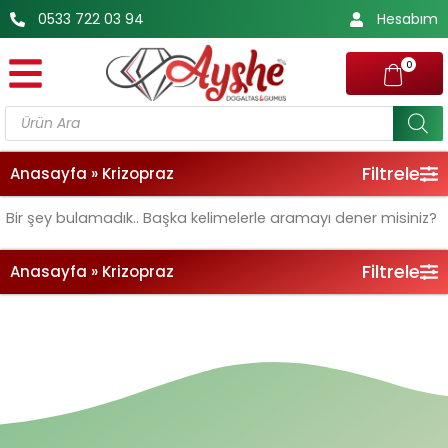
İçeriğe
0533 722 03 94
Hesabım
atla
0
Products
search
Filtrele
Anasayfa
»
Krizopraz
Bir şey bulamadık.. Başka kelimelerle aramayı dener misiniz?
Filtrele
Anasayfa
»
Krizopraz