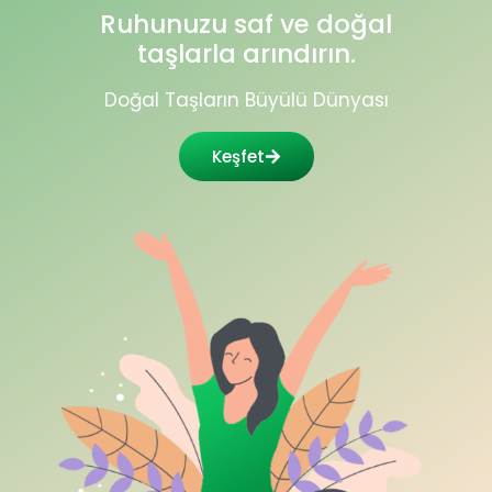
Ruhunuzu saf ve doğal
taşlarla arındırın.
Doğal Taşların Büyülü Dünyası
Keşfet