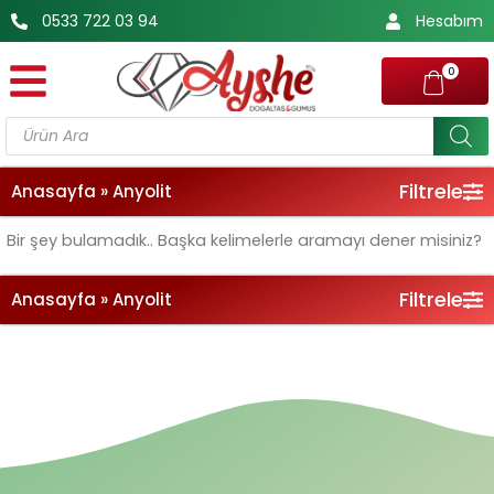
İçeriğe
0533 722 03 94
Hesabım
atla
0
Products
search
Filtrele
Anasayfa
»
Anyolit
Bir şey bulamadık.. Başka kelimelerle aramayı dener misiniz?
Filtrele
Anasayfa
»
Anyolit