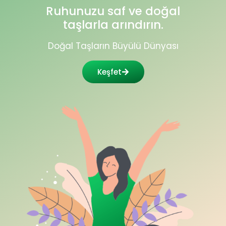
Ruhunuzu saf ve doğal
taşlarla arındırın.
Doğal Taşların Büyülü Dünyası
Keşfet