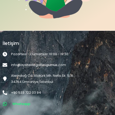
İletişim
Pazartesi - Cumartesi: 10:00 - 19:30
info@ayshedogaltasgumus.com
Alemdağ Cd. Atatürk Mh. Nefis Sk. 5/A
34764 Ümraniye/İstanbul
+90 533 722 03 94
Whatsapp