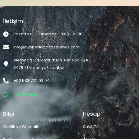
İletişim
Pazartesi - Cumartesi: 10:00 - 19:30
info@ayshedogaltasgumus.com
Alemdağ Cd. Atatürk Mh. Nefis Sk. 5/A
34764 Ümraniye/İstanbul
+90 533 722 03 94
Whatsapp
Bilgi
Hesap
Gizlilik ve Güvenlik
Kayıt Ol