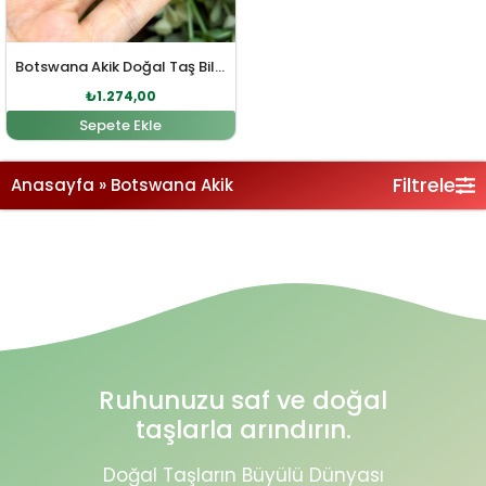
Botswana Akik Doğal Taş Bileklik
₺
1.274,00
Sepete Ekle
Filtrele
Anasayfa
»
Botswana Akik
Ruhunuzu saf ve doğal
taşlarla arındırın.
Doğal Taşların Büyülü Dünyası